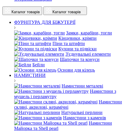
Каталог товарів
Каталог товарів
ФУРНІТУРА ДЛЯ БІЖУТЕРІЇ
Замки, карабіни, тогли
Кінцевики, крімпи
Піни та штифти
Кулони та підвіски
З'єднувальні елементи
Шапочки та конуси
Бейли
Основи для кілець
НАМИСТИНИ
Намистини металеві
Намистини з
мушель і перламутру
Намистини
скляні, акрилові, керамічні
Натуральні перлини
Намистини з каменів
Намистини
Майорка та Shell pearl