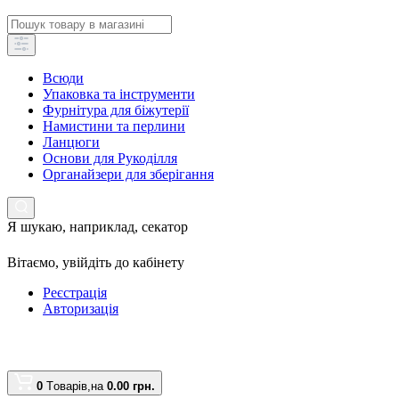
Всюди
Упаковка та інструменти
Фурнітура для біжутерії
Намистини та перлини
Ланцюги
Основи для Рукоділля
Органайзери для зберігання
Я шукаю, наприклад,
секатор
Вітаємо,
увійдіть до кабінету
Реєстрація
Авторизація
0
Tоварів,
на
0.00 грн.