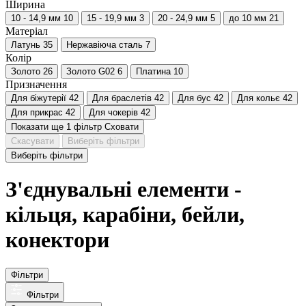
Ширина
10 - 14,9 мм
10
15 - 19,9 мм
3
20 - 24,9 мм
5
до 10 мм
21
Матеріал
Латунь
35
Нержавіюча сталь
7
Колір
Золото
26
Золото G02
6
Платина
10
Призначення
Для біжутерії
42
Для браслетів
42
Для бус
42
Для кольє
42
Для прикрас
42
Для чокерів
42
Показати ще 1 фільтр
Сховати
Скасувати
Виберіть фільтри
Виберіть фільтри
З'єднувальні елементи -
кільця, карабіни, бейли,
конектори
Фільтри
Фільтри