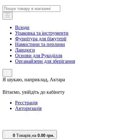
Всюди
Упаковка та інструменти
Фурнітура для біжутерії
Намистини та перлини
Ланцюги
Основи для Рукоділля
Органайзери для зберігання
Я шукаю, наприклад,
Актара
Вітаємо,
увійдіть до кабінету
Реєстрація
Авторизація
0
Tоварів,
на
0.00 грн.