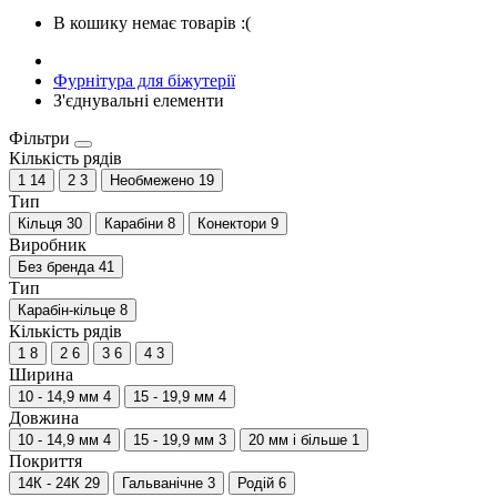
В кошику немає товарів :(
Фурнітура для біжутерії
З'єднувальні елементи
Фільтри
Кількість рядів
1
14
2
3
Необмежено
19
Тип
Кільця
30
Карабіни
8
Конектори
9
Виробник
Без бренда
41
Тип
Карабін-кільце
8
Кількість рядів
1
8
2
6
3
6
4
3
Ширина
10 - 14,9 мм
4
15 - 19,9 мм
4
Довжина
10 - 14,9 мм
4
15 - 19,9 мм
3
20 мм і більше
1
Покриття
14К - 24К
29
Гальванічне
3
Родій
6