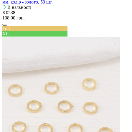
мм, колір - золото, 50 шт.
В наявності
K0538
108.00 грн.
Топ
Хіт