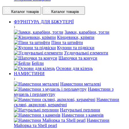
Каталог товарів
Каталог товарів
ФУРНІТУРА ДЛЯ БІЖУТЕРІЇ
Замки, карабіни, тогли
Кінцевики, крімпи
Піни та штифти
Кулони та підвіски
З'єднувальні елементи
Шапочки та конуси
Бейли
Основи для кілець
НАМИСТИНИ
Намистини металеві
Намистини з
мушель і перламутру
Намистини
скляні, акрилові, керамічні
Натуральні перлини
Намистини з каменів
Намистини
Майорка та Shell pearl