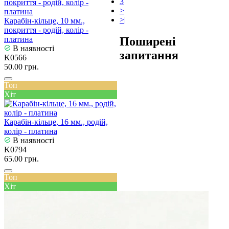
3
>
>|
Карабін-кільце, 10 мм.,
покриття - родій, колір -
Поширені
платина
В наявності
запитання
K0566
50.00 грн.
Топ
Хіт
Карабін-кільце, 16 мм., родій,
колір - платина
В наявності
K0794
65.00 грн.
Топ
Хіт