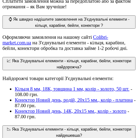
Сплатити замовлення можна за передоплатою або за фактом
отримання – як Вам зручніше!
⌚️ Як швидко надішлите замовлення на З'єднувальні елементи -
кільця, карабіни, бейли, конектори ?
Оформляючи замовлення на нашому сайті
Colibri-
market.com.ua
на З'єднувальні елементи - кільця, карабіни,
бейли, конектори обробка та доставка займе 1-2 робочі дні.
📈 Яка З'єднувальні елементи - кільця, карабіни, бейли, конектори
найдорожча?
Найдорожчі товари категорії З'єднувальні елементи:
Кільця 8 мм, 18К, товщина 1 мм, колір - золото, 50 шт.
-
108.00 грн.
Конектор Новий день, родій, 20х15 мм., колір - платина
-
87.00 грн.
Конектор Новий день, 14К, 20х15 мм., колір - золото
-
87.00 грн.
📉 Яка З'єднувальні елементи - кільця, карабіни, бейли, конектори
найдешевша?