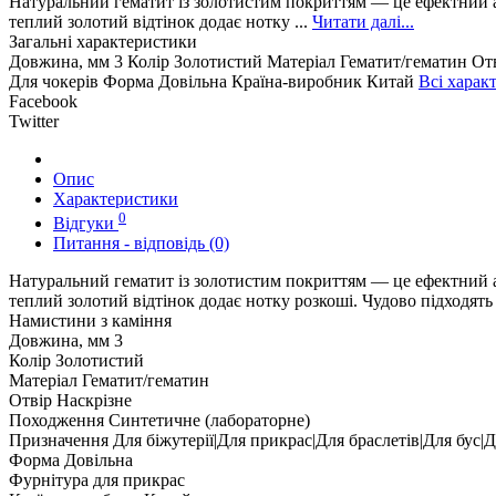
Натуральний гематит із золотистим покриттям — це ефектний ак
теплий золотий відтінок додає нотку ...
Читати далі...
Загальні характеристики
Довжина, мм
3
Колір
Золотистий
Матеріал
Гематит/гематин
От
Для чокерів
Форма
Довільна
Країна-виробник
Китай
Всі харак
Facebook
Twitter
Опис
Характеристики
0
Відгуки
Питання - відповідь (0)
Натуральний гематит із золотистим покриттям — це ефектний ак
теплий золотий відтінок додає нотку розкоші. Чудово підходять 
Намистини з каміння
Довжина, мм
3
Колір
Золотистий
Матеріал
Гематит/гематин
Отвір
Наскрізне
Походження
Синтетичне (лабораторне)
Призначення
Для біжутерії|Для прикрас|Для браслетів|Для бус|Д
Форма
Довільна
Фурнітура для прикрас