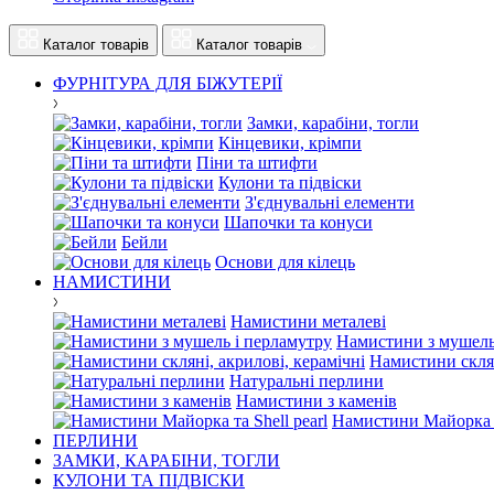
Каталог товарів
Каталог товарів
ФУРНІТУРА ДЛЯ БІЖУТЕРІЇ
Замки, карабіни, тогли
Кінцевики, крімпи
Піни та штифти
Кулони та підвіски
З'єднувальні елементи
Шапочки та конуси
Бейли
Основи для кілець
НАМИСТИНИ
Намистини металеві
Намистини з мушель
Намистини склян
Натуральні перлини
Намистини з каменів
Намистини Майорка та
ПЕРЛИНИ
ЗАМКИ, КАРАБІНИ, ТОГЛИ
КУЛОНИ ТА ПІДВІСКИ