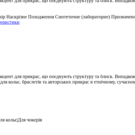
цент для прикрас, що поєднують структуру та блиск. Випадкова ф
вір
Наскрізне
Походження
Синтетичне (лабораторне)
Призначен
теристики
цент для прикрас, що поєднують структуру та блиск. Випадкова ф
для кольє, браслетів та авторських прикрас в етнічному, сучасно
ля кольє|Для чокерів