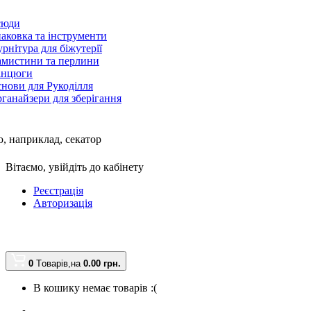
сюди
аковка та інструменти
рнітура для біжутерії
мистини та перлини
анцюги
нови для Рукоділля
ганайзери для зберігання
, наприклад,
секатор
Вітаємо,
увійдіть до кабінету
Реєстрація
Авторизація
0
Tоварів,
на
0.00 грн.
В кошику немає товарів :(