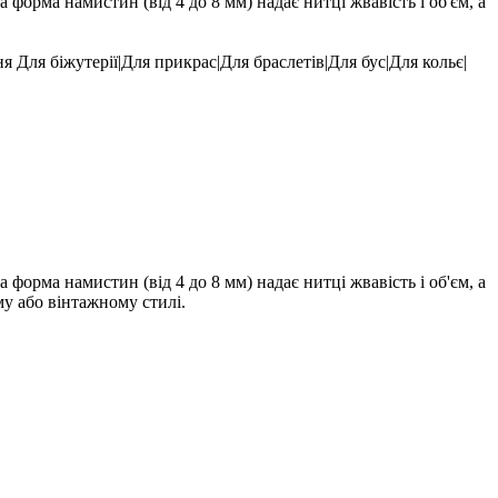
орма намистин (від 4 до 8 мм) надає нитці жвавість і об'єм, а
ня
Для біжутерії|Для прикрас|Для браслетів|Для бус|Для кольє|
орма намистин (від 4 до 8 мм) надає нитці жвавість і об'єм, а
му або вінтажному стилі.