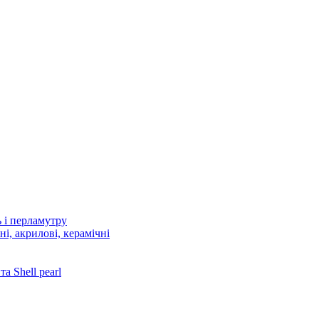
 і перламутру
і, акрилові, керамічні
 Shell pearl