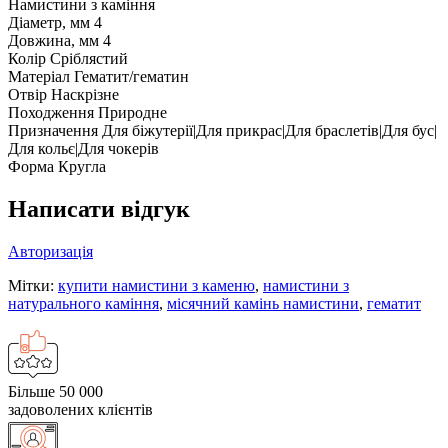
Намистини з каміння
Діаметр, мм
4
Довжина, мм
4
Колір
Сріблястий
Матеріал
Гематит/гематин
Отвір
Наскрізне
Походження
Природне
Призначення
Для біжутерії|Для прикрас|Для браслетів|Для бус|
Для кольє|Для чокерів
Форма
Кругла
Написати відгук
Авторизація
Мітки:
купити намистини з каменю
,
намистини з
натурального каміння
,
місячний камінь намистини
,
гематит
Більше 50 000
задоволених клієнтів