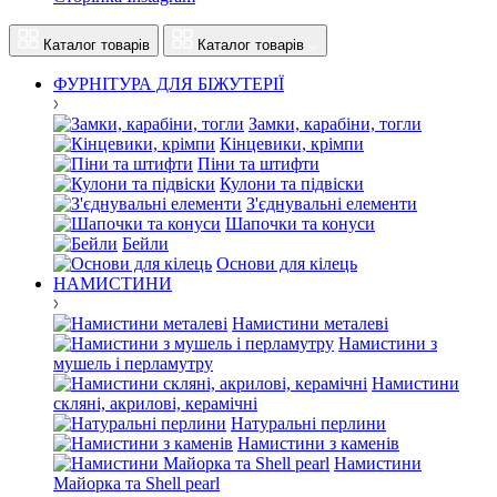
Каталог товарів
Каталог товарів
ФУРНІТУРА ДЛЯ БІЖУТЕРІЇ
Замки, карабіни, тогли
Кінцевики, крімпи
Піни та штифти
Кулони та підвіски
З'єднувальні елементи
Шапочки та конуси
Бейли
Основи для кілець
НАМИСТИНИ
Намистини металеві
Намистини з
мушель і перламутру
Намистини
скляні, акрилові, керамічні
Натуральні перлини
Намистини з каменів
Намистини
Майорка та Shell pearl