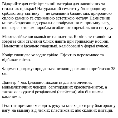
Відкрийте для себе ідеальний матеріал для лаконічних та
стильних прикрас! Натуральний гематит у благородному
сріблястому відтінку — це ідеальний баланс між природною
силою каменю та стриманою естетикою металу. Намистини
мають бездоганне дзеркальне полірування та приємну вагу,
що надає готовим виробам особливого преміального статусу.
Мають стійке високоякісне напилення. Камінь не тьмяніє та
зберігає свій сталевий блиск навіть при тривалому носінні.
Намистини ідеально гладенькі, калібровані у формі кульок.
Колір: глянцеве холодне срібло. Ефектно переломлює та
відбиває світло.
Формат продажу: продається ниткою довжиною приблизно 38
см.
Діаметр 4 мм. Ідеально підходить для витончених
мінімалістичних чокерів, багаторядних браслетів-ниток, а
також як акуратні розділювачі (спейсери) між більшими
каменями.
Гематит приємно холодить руку та має характерну благородну
вагу, на відміну від легких пластикових або скляних імітацій.