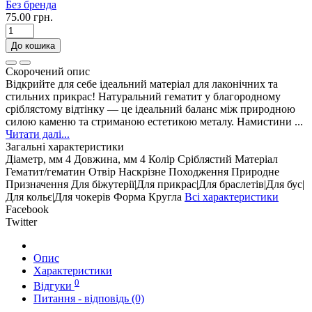
Без бренда
75.00 грн.
До кошика
Скорочений опис
Відкрийте для себе ідеальний матеріал для лаконічних та
стильних прикрас! Натуральний гематит у благородному
сріблястому відтінку — це ідеальний баланс між природною
силою каменю та стриманою естетикою металу. Намистини ...
Читати далі...
Загальні характеристики
Діаметр, мм
4
Довжина, мм
4
Колір
Сріблястий
Матеріал
Гематит/гематин
Отвір
Наскрізне
Походження
Природне
Призначення
Для біжутерії|Для прикрас|Для браслетів|Для бус|
Для кольє|Для чокерів
Форма
Кругла
Всі характеристики
Facebook
Twitter
Опис
Характеристики
0
Відгуки
Питання - відповідь (0)