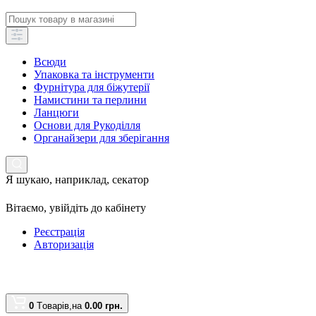
Всюди
Упаковка та інструменти
Фурнітура для біжутерії
Намистини та перлини
Ланцюги
Основи для Рукоділля
Органайзери для зберігання
Я шукаю, наприклад,
секатор
Вітаємо,
увійдіть до кабінету
Реєстрація
Авторизація
0
Tоварів,
на
0.00 грн.