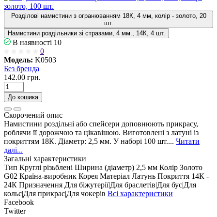
Розділові намистини з огранюванням 18К, 4 мм, колір - золото, 20
шт.
Намистини роздільники зі стразами, 4 мм., 14К, 4 шт.
В наявності
10
0
Модель:
K0503
Без бренда
142.00 грн.
До кошика
Скорочений опис
Намистини роздільні або спейсери доповнюють прикрасу,
роблячи її дорожчою та цікавішою. Виготовлені з латуні із
покриттям 18К. Діаметр: 2,5 мм. У наборі 100 шт....
Читати
далі...
Загальні характеристики
Тип
Круглі різьблені
Ширина (діаметр)
2,5 мм
Колір
Золото
G02
Країна-виробник
Корея
Матеріал
Латунь
Покриття
14К -
24К
Призначення
Для біжутерії|Для браслетів|Для бус|Для
кольє|Для прикрас|Для чокерів
Всі характеристики
Facebook
Twitter