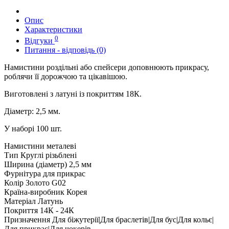
Опис
Характеристики
0
Відгуки
Питання - відповідь (0)
Намистини роздільні або спейсери доповнюють прикрасу,
роблячи її дорожчою та цікавішою.
Виготовлені з латуні із покриттям 18К.
Діаметр: 2,5 мм.
У наборі 100 шт.
Намистини металеві
Тип
Круглі різьблені
Ширина (діаметр)
2,5 мм
Фурнітура для прикрас
Колір
Золото G02
Країна-виробник
Корея
Матеріал
Латунь
Покриття
14К - 24К
Призначення
Для біжутерії|Для браслетів|Для бус|Для кольє|
Для прикрас|Для чокерів