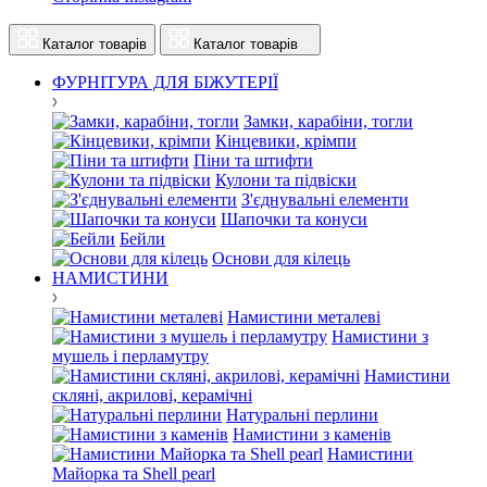
Каталог товарів
Каталог товарів
ФУРНІТУРА ДЛЯ БІЖУТЕРІЇ
Замки, карабіни, тогли
Кінцевики, крімпи
Піни та штифти
Кулони та підвіски
З'єднувальні елементи
Шапочки та конуси
Бейли
Основи для кілець
НАМИСТИНИ
Намистини металеві
Намистини з
мушель і перламутру
Намистини
скляні, акрилові, керамічні
Натуральні перлини
Намистини з каменів
Намистини
Майорка та Shell pearl