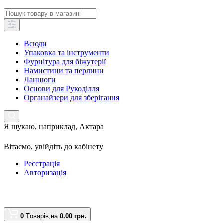
Всюди
Упаковка та інструменти
Фурнітура для біжутерії
Намистини та перлини
Ланцюги
Основи для Рукоділля
Органайзери для зберігання
Я шукаю, наприклад,
Актара
Вітаємо,
увійдіть до кабінету
Реєстрація
Авторизація
0
Tоварів,
на
0.00 грн.