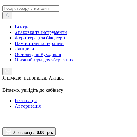
Всюди
Упаковка та інструменти
Фурнітура для біжутерії
Намистини та перлини
Ланцюги
Основи для Рукоділля
Органайзери для зберігання
Я шукаю, наприклад,
Актара
Вітаємо,
увійдіть до кабінету
Реєстрація
Авторизація
0
Tоварів,
на
0.00 грн.