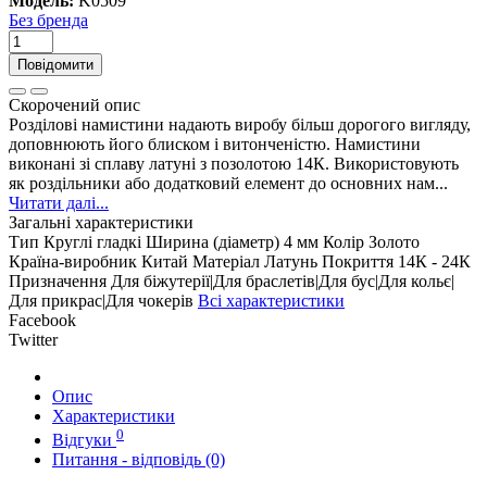
Модель:
K0509
Без бренда
Повідомити
Скорочений опис
Розділові намистини надають виробу більш дорогого вигляду,
доповнюють його блиском і витонченістю. Намистини
виконані зі сплаву латуні з позолотою 14К. Використовують
як роздільники або додатковий елемент до основних нам...
Читати далі...
Загальні характеристики
Тип
Круглі гладкі
Ширина (діаметр)
4 мм
Колір
Золото
Країна-виробник
Китай
Матеріал
Латунь
Покриття
14К - 24К
Призначення
Для біжутерії|Для браслетів|Для бус|Для кольє|
Для прикрас|Для чокерів
Всі характеристики
Facebook
Twitter
Опис
Характеристики
0
Відгуки
Питання - відповідь (0)