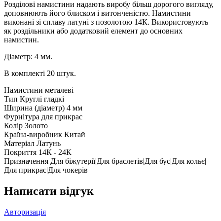
Розділові намистини надають виробу більш дорогого вигляду,
доповнюють його блиском і витонченістю. Намистини
виконані зі сплаву латуні з позолотою 14К. Використовують
як роздільники або додатковий елемент до основних
намистин.
Діаметр: 4 мм.
В комплекті 20 штук.
Намистини металеві
Тип
Круглі гладкі
Ширина (діаметр)
4 мм
Фурнітура для прикрас
Колір
Золото
Країна-виробник
Китай
Матеріал
Латунь
Покриття
14К - 24К
Призначення
Для біжутерії|Для браслетів|Для бус|Для кольє|
Для прикрас|Для чокерів
Написати відгук
Авторизація