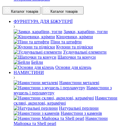
Каталог товарів
Каталог товарів
ФУРНІТУРА ДЛЯ БІЖУТЕРІЇ
Замки, карабіни, тогли
Кінцевики, крімпи
Піни та штифти
Кулони та підвіски
З'єднувальні елементи
Шапочки та конуси
Бейли
Основи для кілець
НАМИСТИНИ
Намистини металеві
Намистини з
мушель і перламутру
Намистини
скляні, акрилові, керамічні
Натуральні перлини
Намистини з каменів
Намистини
Майорка та Shell pearl