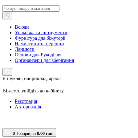
Всюди
Упаковка та інструменти
Фурнітура для біжутерії
Намистини та перлини
Ланцюги
Основи для Рукоділля
Органайзери для зберігання
Я шукаю, наприклад,
арахіс
Вітаємо,
увійдіть до кабінету
Реєстрація
Авторизація
0
Tоварів,
на
0.00 грн.