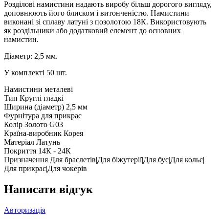
Розділові намистини надають виробу більш дорогого вигляду,
доповнюють його блиском і витонченістю. Намистини
виконані зі сплаву латуні з позолотою 18К. Використовують
як роздільники або додатковий елемент до основних
намистин.
Діаметр: 2,5 мм.
У комплекті 50 шт.
Намистини металеві
Тип
Круглі гладкі
Ширина (діаметр)
2,5 мм
Фурнітура для прикрас
Колір
Золото G03
Країна-виробник
Корея
Матеріал
Латунь
Покриття
14К - 24К
Призначення
Для браслетів|Для біжутерії|Для бус|Для кольє|
Для прикрас|Для чокерів
Написати відгук
Авторизація