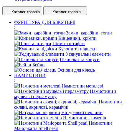
Каталог товарів
Каталог товарів
ФУРНІТУРА ДЛЯ БІЖУТЕРІЇ
Замки, карабіни, тогли
Кінцевики, крімпи
Піни та штифти
Кулони та підвіски
З'єднувальні елементи
Шапочки та конуси
Бейли
Основи для кілець
НАМИСТИНИ
Намистини металеві
Намистини з
мушель і перламутру
Намистини
скляні, акрилові, керамічні
Натуральні перлини
Намистини з каменів
Намистини
Майорка та Shell pearl