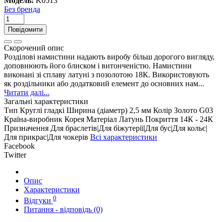
Модель:
K0513
Без бренда
Повідомити
Скорочений опис
Розділові намистини надають виробу більш дорогого вигляду,
доповнюють його блиском і витонченістю. Намистини
виконані зі сплаву латуні з позолотою 18К. Використовують
як роздільники або додатковий елемент до основних нам...
Читати далі...
Загальні характеристики
Тип
Круглі гладкі
Ширина (діаметр)
2,5 мм
Колір
Золото G03
Країна-виробник
Корея
Матеріал
Латунь
Покриття
14К - 24К
Призначення
Для браслетів|Для біжутерії|Для бус|Для кольє|
Для прикрас|Для чокерів
Всі характеристики
Facebook
Twitter
Опис
Характеристики
0
Відгуки
Питання - відповідь (0)