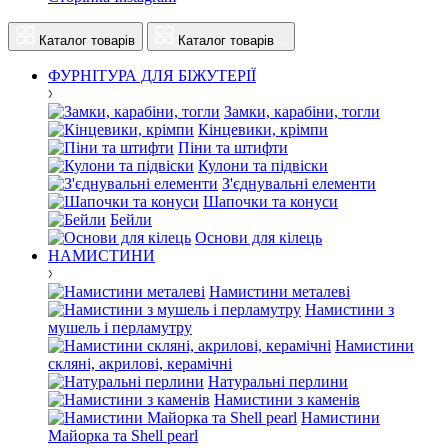
Каталог товарів
Каталог товарів
ФУРНІТУРА ДЛЯ БІЖУТЕРІЇ
Замки, карабіни, тогли
Кінцевики, крімпи
Піни та штифти
Кулони та підвіски
З'єднувальні елементи
Шапочки та конуси
Бейли
Основи для кілець
НАМИСТИНИ
Намистини металеві
Намистини з
мушель і перламутру
Намистини
скляні, акрилові, керамічні
Натуральні перлини
Намистини з каменів
Намистини
Майорка та Shell pearl