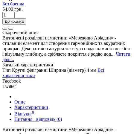
Без бренда
54.00 грн.
До кошика
Скорочений опис
Витончені розділові намистини «Мереживо Аріадни» -
стильний елемент для створення гармонійних та акуратних
прикрас. Декоративна ажурна текстура надає намисто легкість
і візуальну глибину, а сріблясте покриття з родію дод...
Читати
далі...
Загальні характеристики
Тип
Круглі філігранні
Ширина (діаметр)
4 мм
Всі
характеристики
Facebook
Twitter
Опис
Характеристики
0
Відгуки
Питання - відповідь (0)
Витончені розділові намистини «Мереживо Аріадни» -