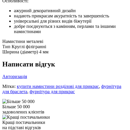
Особливості:
ажурний декоративний дизайн
надають прикрасам акуратність та завершеність
універсальні для різних видів біжутерії
добре поєднуються з камінням, перлами та іншими
намистинами
Намистини металеві
Тип
Круглі філігранні
Ширина (діаметр)
4 мм
Написати відгук
Авторизація
Мітки:
купити намистини розділові для прикрас
,
фурнітура
для браслета
,
фурнітура для прикрас
Більше 50 000
задоволених клієнтів
Кращі постачальники
на підставі відгуків