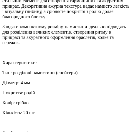
стильний елемент для створення гармонійних та акуратних
прикрас. Декоративна ажурна текстура надає намисто легкість
і візуальну глибину, а сріблясте покриття з родію додає
благородного блиску.
Завдяки компактному розміру, намистини ідеально підходять
для розділення великих елементів, створення ритму в
прикрасі та акуратного оформлення браслетів, кольє та
сережок.
Характеристики:
Тип: розділові намистини (спейсери)
Діаметр: 4 мм
Покриття: родій
Колір: срібло
Кількість: 20 шт.