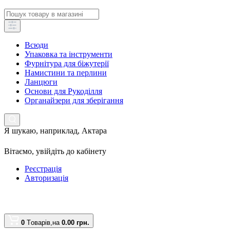
Всюди
Упаковка та інструменти
Фурнітура для біжутерії
Намистини та перлини
Ланцюги
Основи для Рукоділля
Органайзери для зберігання
Я шукаю, наприклад,
Актара
Вітаємо,
увійдіть до кабінету
Реєстрація
Авторизація
0
Tоварів,
на
0.00 грн.