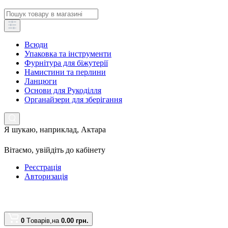
Всюди
Упаковка та інструменти
Фурнітура для біжутерії
Намистини та перлини
Ланцюги
Основи для Рукоділля
Органайзери для зберігання
Я шукаю, наприклад,
Актара
Вітаємо,
увійдіть до кабінету
Реєстрація
Авторизація
0
Tоварів,
на
0.00 грн.