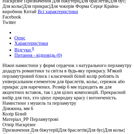
Наскрізне
Призначення
Для біжутерії|Для браслетів|Для бус|
Для кольє|Для прикрас|Для чокерів
Форма
Серце
Країна-
виробник
Китай
Всі характеристики
Facebook
Twitter
Опис
Характеристики
0
Відгуки
Питання - відповідь (0)
Ніжні намистини у формі сердечок з натурального перламутру
додадуть романтики та світла в будь-яку прикрасу. М'який
перламутровий блиск і класичний білий колір роблять їх
універсальним елементом для браслетів, кольє, сережок або
прикрас для наречених. Розмір 6 мм підходить як для
акцентних вставок, так і для цілих композицій. Прекрасний
вибір для тих, хто цінує природну красу і витонченість.
Намистини з мушель та перламутру
Довжина, мм
6
Колір
Білий
Матеріал_РР
Перламутрові
Отвір
Наскрізне
Призначення
Для біжутерії|Для браслетів|Для бус|Для кольє|