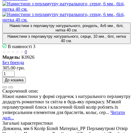
Намистини з перламутру натурального, рондель, 4х6 мм., білі,
нитка 40 см.
Намистини з перламутру натурального, серце, 10 мм., білі, нитка
40 см.
В наявності
3
0
Модель:
K0926
Без бренда
305.00 грн.
До кошика
Скорочений опис
Ніжні намистини у формі сердечок з натурального перламутру
додадуть романтики та світла в будь-яку прикрасу. М'який
перламутровий блиск і класичний білий колір роблять їх
універсальним елементом для браслетів, кольє, сер...
Читати
далі...
Загальні характеристики
Довжина, мм
6
Колір
Білий
Матеріал_РР
Перламутрові
Отвір