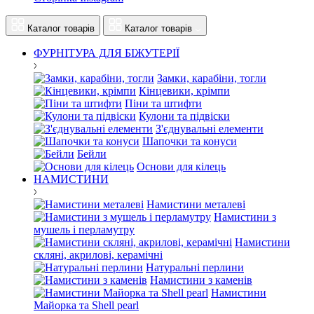
Каталог товарів
Каталог товарів
ФУРНІТУРА ДЛЯ БІЖУТЕРІЇ
Замки, карабіни, тогли
Кінцевики, крімпи
Піни та штифти
Кулони та підвіски
З'єднувальні елементи
Шапочки та конуси
Бейли
Основи для кілець
НАМИСТИНИ
Намистини металеві
Намистини з
мушель і перламутру
Намистини
скляні, акрилові, керамічні
Натуральні перлини
Намистини з каменів
Намистини
Майорка та Shell pearl