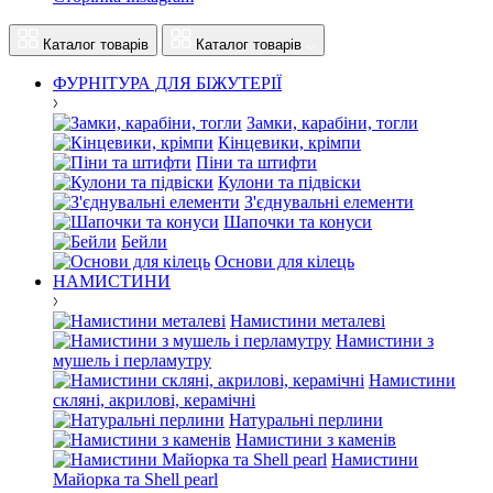
Каталог товарів
Каталог товарів
ФУРНІТУРА ДЛЯ БІЖУТЕРІЇ
Замки, карабіни, тогли
Кінцевики, крімпи
Піни та штифти
Кулони та підвіски
З'єднувальні елементи
Шапочки та конуси
Бейли
Основи для кілець
НАМИСТИНИ
Намистини металеві
Намистини з
мушель і перламутру
Намистини
скляні, акрилові, керамічні
Натуральні перлини
Намистини з каменів
Намистини
Майорка та Shell pearl