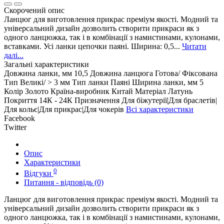
Скорочений опис
Ланцюг для виготовлення прикрас преміум якості. Модний та
універсальний дизайн дозволить створити прикраси як з
одного ланцюжка, так і в комбінації з намистинами, кулонами,
вставками. Усі ланки цепочки паяні. Ширина: 0,5...
Читати
далі...
Загальні характеристики
Довжина ланки, мм
10,5
Довжина ланцюга
Готова/ Фіксована
Тип
Великі/ > 3 мм
Тип ланки
Паяні
Ширина ланки, мм
5
Колір
Золото
Країна-виробник
Китай
Матеріал
Латунь
Покриття
14К - 24К
Призначення
Для біжутерії|Для браслетів|
Для кольє|Для прикрас|Для чокерів
Всі характеристики
Facebook
Twitter
Опис
Характеристики
0
Відгуки
Питання - відповідь (0)
Ланцюг для виготовлення прикрас преміум якості. Модний та
універсальний дизайн дозволить створити прикраси як з
одного ланцюжка, так і в комбінації з намистинами, кулонами,