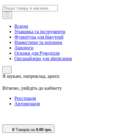
Всюди
Упаковка та інструменти
Фурнітура для біжутерії
Намистини та перлини
Ланцюги
Основи для Рукоділля
Органайзери для зберігання
Я шукаю, наприклад,
арахіс
Вітаємо,
увійдіть до кабінету
Реєстрація
Авторизація
0
Tоварів,
на
0.00 грн.