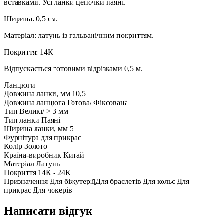
вставками. Усі ланки цепочки паяні.
Ширина: 0,5 см.
Матеріал: латунь із гальванічним покриттям.
Покриття: 14К
Відпускається готовими відрізками 0,5 м.
Ланцюги
Довжина ланки, мм
10,5
Довжина ланцюга
Готова/ Фіксована
Тип
Великі/ > 3 мм
Тип ланки
Паяні
Ширина ланки, мм
5
Фурнітура для прикрас
Колір
Золото
Країна-виробник
Китай
Матеріал
Латунь
Покриття
14К - 24К
Призначення
Для біжутерії|Для браслетів|Для кольє|Для
прикрас|Для чокерів
Написати відгук