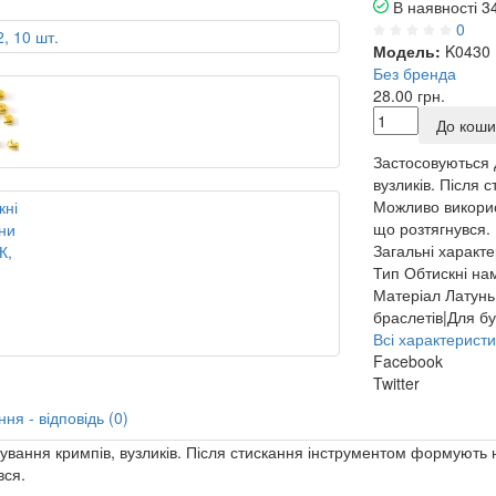
В наявності
3
0
Модель:
K0430
Без бренда
28.00 грн.
До коши
Застосовуються 
вузликів. Після
Можливо викорис
що розтягнувся. 
Загальні характ
Тип
Обтискні на
Матеріал
Латунь
браслетів|Для бу
Всі характеристи
Facebook
Twitter
ня - відповідь (0)
ування кримпів, вузликів. Після стискання інструментом формують
вся.