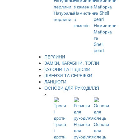
Натуральні
Намистини
перлини
з
каменів
Намистини
Майорка
та
Shell
pearl
ПЕРЛИНИ
ЗАМКИ, КАРАБІНИ, ТОГЛИ
КУЛОНИ ТА ПІДВІСКИ
ШВЕНЗИ ТА СЕРЕЖКИ
ЛАНЦЮГИ
ОСНОВИ ДЛЯ РУКОДІЛЛЯ
Троси
Резинки
Основи
і
для
для
дроти
рукоділля
кілець