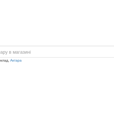
иклад,
Актара