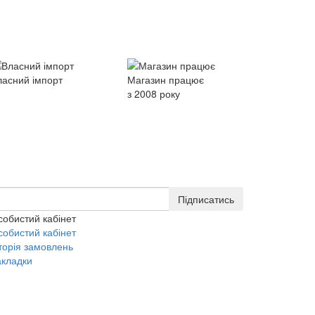
ласний імпорт
Магазин працює
з 2008 року
Підписатись
собистий кабінет
собистий кабінет
торія замовлень
акладки