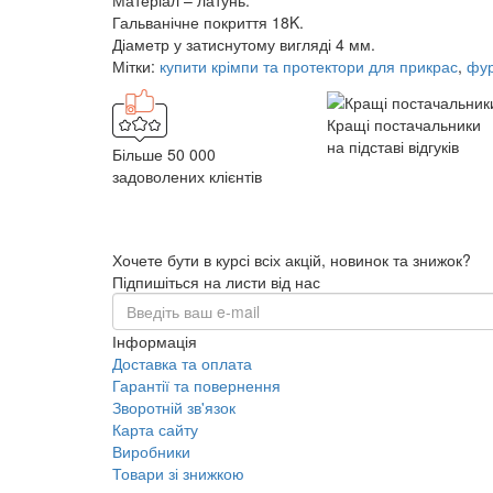
Матеріал – латунь.
Гальванічне покриття 18K.
Діаметр у затиснутому вигляді 4 мм.
Мітки:
купити крімпи та протектори для прикрас
,
фур
Кращі постачальники
на підставі відгуків
Більше 50 000
задоволених клієнтів
Хочете бути в курсі всіх акцій, новинок та знижок?
Підпишіться на листи від нас
Інформація
Доставка та оплата
Гарантії та повернення
Зворотній зв'язок
Карта сайту
Виробники
Товари зі знижкою