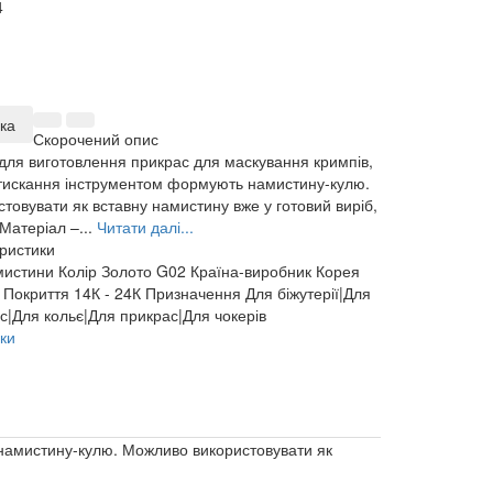
4
ка
Скорочений опис
для виготовлення прикрас для маскування кримпів,
 стискання інструментом формують намистину-кулю.
товувати як вставну намистину вже у готовий виріб,
Матеріал –...
Читати далі...
еристики
мистини
Колір
Золото G02
Країна-виробник
Корея
Покриття
14К - 24К
Призначення
Для біжутерії|Для
с|Для кольє|Для прикрас|Для чокерів
ки
 намистину-кулю. Можливо використовувати як