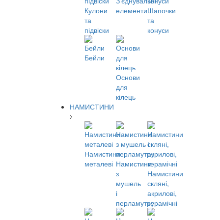
З'єднувальні
Кулони
елементи
Шапочки
та
та
підвіски
конуси
Бейли
Основи
для
кілець
НАМИСТИНИ
Намистини
металеві
Намистини
з
Намистини
мушель
скляні,
і
акрилові,
перламутру
керамічні