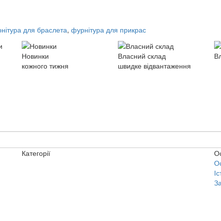
нітура для браслета
,
фурнітура для прикрас
Новинки
Власний склад
В
кожного тижня
швидке відвантаження
Категорії
О
О
Іс
З