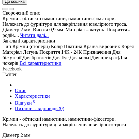
До кошика
Скорочений опис
Крімпи - обтискні намистини, намистини-фіксатори.
Належать до фурнітури для закріплення ювелірного троса.
Діаметр 2 мм. Висота 0,9 мм. Матеріал – латунь. Покриття -
родій....
Читати далі...
Загальні характеристики
Тип
Крімпи (стопери)
Колір
Платина
Країна-виробник
Корея
Матеріал
Латунь
Покриття
14К - 24К
Призначення
Для
біжутерії|Для браслетів|Для бус|Для кольє|Для прикрас|Для
чокерів
Всі характеристики
Facebook
Twitter
Опис
Характеристики
0
Відгуки
Питання - відповідь (0)
Крімпи - обтискні намистини, намистини-фіксатори.
Належать до фурнітури для закріплення ювелірного троса.
Діаметр 2 мм.