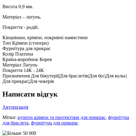
Висота 0,9 мм.
Матеріал – латунь.
Покриття - родій.
Кінцевики, крімпи, покривні намистини
Тип
Крімпи (стопери)
Фурнітура для прикрас
Колір
Платина
Країна-виробник
Корея
Матеріал
Латунь
Покриття
14К - 24К
Призначення
Для біжутерії|Для браслетів|Для бус|Для кольє|
Для прикрас|Для чокерів
Написати відгук
Авторизація
Мітки:
купити крімпи та протектори для прикрас
,
фурнітура
для браслета
,
фурнітура для прикрас