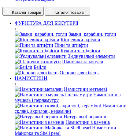
Каталог товарів
Каталог товарів
ФУРНІТУРА ДЛЯ БІЖУТЕРІЇ
Замки, карабіни, тогли
Кінцевики, крімпи
Піни та штифти
Кулони та підвіски
З'єднувальні елементи
Шапочки та конуси
Бейли
Основи для кілець
НАМИСТИНИ
Намистини металеві
Намистини з
мушель і перламутру
Намистини
скляні, акрилові, керамічні
Натуральні перлини
Намистини з каменів
Намистини
Майорка та Shell pearl