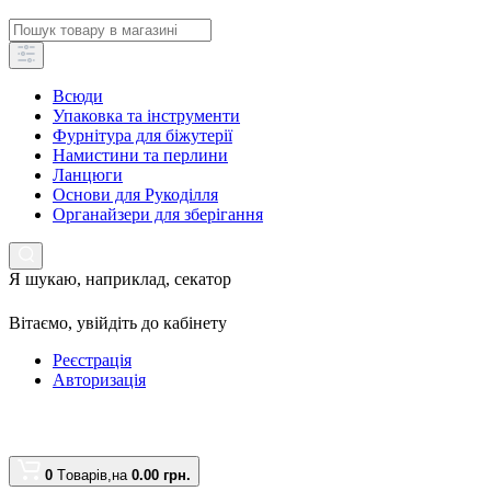
Всюди
Упаковка та інструменти
Фурнітура для біжутерії
Намистини та перлини
Ланцюги
Основи для Рукоділля
Органайзери для зберігання
Я шукаю, наприклад,
секатор
Вітаємо,
увійдіть до кабінету
Реєстрація
Авторизація
0
Tоварів,
на
0.00 грн.