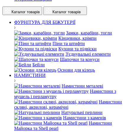
Каталог товарів
Каталог товарів
ФУРНІТУРА ДЛЯ БІЖУТЕРІЇ
Замки, карабіни, тогли
Кінцевики, крімпи
Піни та штифти
Кулони та підвіски
З'єднувальні елементи
Шапочки та конуси
Бейли
Основи для кілець
НАМИСТИНИ
Намистини металеві
Намистини з
мушель і перламутру
Намистини
скляні, акрилові, керамічні
Натуральні перлини
Намистини з каменів
Намистини
Майорка та Shell pearl