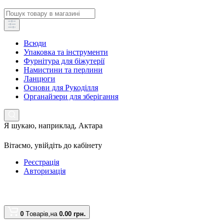
Всюди
Упаковка та інструменти
Фурнітура для біжутерії
Намистини та перлини
Ланцюги
Основи для Рукоділля
Органайзери для зберігання
Я шукаю, наприклад,
Актара
Вітаємо,
увійдіть до кабінету
Реєстрація
Авторизація
0
Tоварів,
на
0.00 грн.