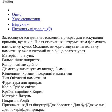
Twitter
Опис
Характеристики
0
Відгуки
Питання - відповідь (0)
Застосовуються для виготовлення прикрас для маскування
кримпів, вузликів. Після стискання інструментом формують
намистину-кулю. Можливо використовувати як вставну
намистину вже в готовий виріб, що розтягнувся.
Матеріал – латунь.
Гальванічне покриття.
Колір – світле срібло.
Діаметр у затиснутому вигляді 3 мм.
Кінцевики, крімпи, покривні намистини
Тип
Обтискні намистини
Фурнітура для прикрас
Колір
Срібло світле
Країна-виробник
Корея
Матеріал
Латунь
Покриття
Родій
Призначення
Для біжутерії|Для браслетів|Для бус|Для кольє|
Для чокерів|Для прикрас