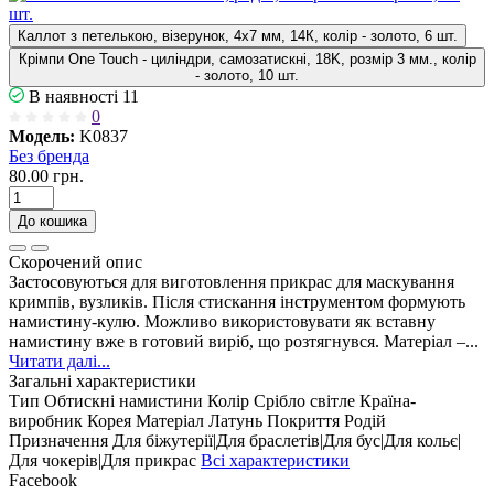
Каллот з петелькою, візерунок, 4х7 мм, 14К, колір - золото, 6 шт.
Крімпи One Touch - циліндри, самозатискні, 18K, розмір 3 мм., колір
- золото, 10 шт.
В наявності
11
0
Модель:
K0837
Без бренда
80.00 грн.
До кошика
Скорочений опис
Застосовуються для виготовлення прикрас для маскування
кримпів, вузликів. Після стискання інструментом формують
намистину-кулю. Можливо використовувати як вставну
намистину вже в готовий виріб, що розтягнувся. Матеріал –...
Читати далі...
Загальні характеристики
Тип
Обтискні намистини
Колір
Срібло світле
Країна-
виробник
Корея
Матеріал
Латунь
Покриття
Родій
Призначення
Для біжутерії|Для браслетів|Для бус|Для кольє|
Для чокерів|Для прикрас
Всі характеристики
Facebook