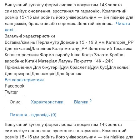
Вишуканий кулон у формі листка з покриттям 14К золота
символізує оновлення, зростання та гармонію. Компактний
розмір 15×15 мм робить його універсальним — він підійде для
ланцюжків, браслетів або сережок. Золотий відтінок...
Читати
далі...
Загальні характеристики
Вставка/камінь
Перламутр
Довжина
15 - 19,9 мм
Категорія_РР
Для дівчаток|Для жінок
Колір металу_РР
Золотистий
Тематика
Квіти та рослини
Форма виробу
Інше
Колір
Золото
Країна-
виробник
Китай
Матеріал
Латунь
Покриття
14К - 24К
Призначення
Для біжутерії|Для браслетів|Для бус|Для кольє|
Для прикрас|Для чокерів|Для брошок
Всі характеристики
Facebook
Twitter
0
Опис
Характеристики
Відгуки
Питання - відповідь (0)
Вишуканий кулон у формі листка з покриттям 14К золота
символізує оновлення, зростання та гармонію. Компактний
розмір 15×15 мм робить його універсальним — він підійде для