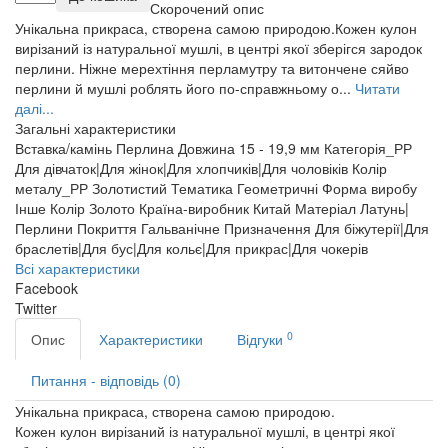
Скорочений опис
Унікальна прикраса, створена самою природою.Кожен кулон
вирізаний із натуральної мушлі, в центрі якої зберігся зародок
перлини. Ніжне мерехтіння перламутру та витончене сяйво
перлини й мушлі роблять його по-справжньому о...
Читати
далі...
Загальні характеристики
Вставка/камінь
Перлина
Довжина
15 - 19,9 мм
Категорія_РР
Для дівчаток|Для жінок|Для хлопчиків|Для чоловіків
Колір
металу_РР
Золотистий
Тематика
Геометричні
Форма виробу
Інше
Колір
Золото
Країна-виробник
Китай
Матеріал
Латунь|
Перлини
Покриття
Гальванічне
Призначення
Для біжутерії|Для
браслетів|Для бус|Для кольє|Для прикрас|Для чокерів
Всі характеристики
Facebook
Twitter
0
Опис
Характеристики
Відгуки
Питання - відповідь (0)
Унікальна прикраса, створена самою природою.
Кожен кулон вирізаний із натуральної мушлі, в центрі якої