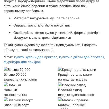
зберігся зародок перлини. Ніжне мерехтіння перламутру та
витончене сяйво перлини й мушлі роблять його по-
справжньому особливим.
Матеріал:
натуральна мушля та перлина
Оправа:
метал із стійким покриттям
Особливість:
кожен кулон унікальний, форма, розмір і
візерунок можуть трохи відрізнятися
Такий кулон чудово підкреслить індивідуальність і додасть
образу легкості та вишуканості.
Мітки:
купити кулони для прикрас
,
купити підвіски для біжутерії
,
фурнітура для прикрас
Більше 50 000
Кращі постачальники
задоволених клієнтів
на підставі відгуків
Новинки
Власний склад
кожного тижня
швидке відвантаження
Власний імпорт
Магазин працює