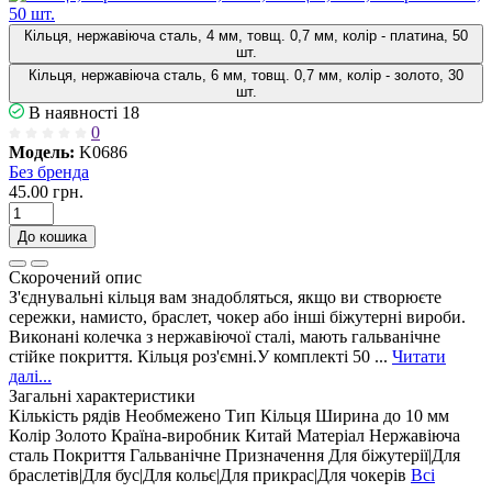
Кільця, нержавіюча сталь, 4 мм, товщ. 0,7 мм, колір - платина, 50
шт.
Кільця, нержавіюча сталь, 6 мм, товщ. 0,7 мм, колір - золото, 30
шт.
В наявності
18
0
Модель:
K0686
Без бренда
45.00 грн.
До кошика
Скорочений опис
З'єднувальні кільця вам знадобляться, якщо ви створюєте
сережки, намисто, браслет, чокер або інші біжутерні вироби.
Виконані колечка з нержавіючої сталі, мають гальванічне
стійке покриття. Кільця роз'ємні.У комплекті 50 ...
Читати
далі...
Загальні характеристики
Кількість рядів
Необмежено
Тип
Кільця
Ширина
до 10 мм
Колір
Золото
Країна-виробник
Китай
Матеріал
Нержавіюча
сталь
Покриття
Гальванічне
Призначення
Для біжутерії|Для
браслетів|Для бус|Для кольє|Для прикрас|Для чокерів
Всі