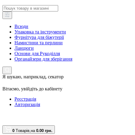
Всюди
Упаковка та інструменти
Фурнітура для біжутерії
Намистини та перлини
Ланцюги
Основи для Рукоділля
Органайзери для зберігання
Я шукаю, наприклад,
секатор
Вітаємо,
увійдіть до кабінету
Реєстрація
Авторизація
0
Tоварів,
на
0.00 грн.