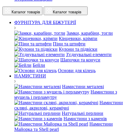
Каталог товарів
Каталог товарів
ФУРНІТУРА ДЛЯ БІЖУТЕРІЇ
Замки, карабіни, тогли
Кінцевики, крімпи
Піни та штифти
Кулони та підвіски
З'єднувальні елементи
Шапочки та конуси
Бейли
Основи для кілець
НАМИСТИНИ
Намистини металеві
Намистини з
мушель і перламутру
Намистини
скляні, акрилові, керамічні
Натуральні перлини
Намистини з каменів
Намистини
Майорка та Shell pearl