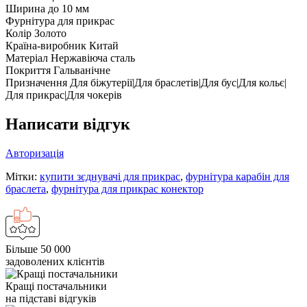
Ширина
до 10 мм
Фурнітура для прикрас
Колір
Золото
Країна-виробник
Китай
Матеріал
Нержавіюча сталь
Покриття
Гальванічне
Призначення
Для біжутерії|Для браслетів|Для бус|Для кольє|
Для прикрас|Для чокерів
Написати відгук
Авторизація
Мітки:
купити зєднувачі для прикрас
,
фурнітура карабін для
браслета
,
фурнітура для прикрас конектор
Більше 50 000
задоволених клієнтів
Кращі постачальники
на підставі відгуків