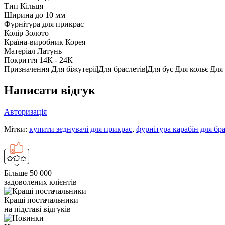
Тип
Кільця
Ширина
до 10 мм
Фурнітура для прикрас
Колір
Золото
Країна-виробник
Корея
Матеріал
Латунь
Покриття
14К - 24К
Призначення
Для біжутерії|Для браслетів|Для бус|Для кольє|Для
Написати відгук
Авторизація
Мітки:
купити зєднувачі для прикрас
,
фурнітура карабін для бр
Більше 50 000
задоволених клієнтів
Кращі постачальники
на підставі відгуків