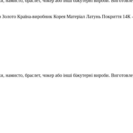
 намисто, браслет, чокер або інші біжутерні вироби. Виготовлені
р
Золото
Країна-виробник
Корея
Матеріал
Латунь
Покриття
14К 
 намисто, браслет, чокер або інші біжутерні вироби. Виготовлені