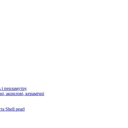
 і перламутру
і, акрилові, керамічні
 Shell pearl