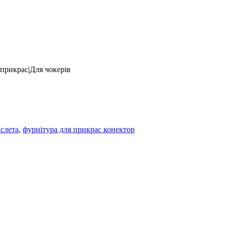
 прикрас|Для чокерів
аслета
,
фурнітура для прикрас конектор