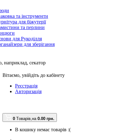
сюди
аковка та інструменти
рнітура для біжутерії
мистини та перлини
анцюги
нови для Рукоділля
ганайзери для зберігання
, наприклад,
секатор
Вітаємо,
увійдіть до кабінету
Реєстрація
Авторизація
0
Tоварів,
на
0.00 грн.
В кошику немає товарів :(