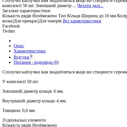
Сполучні каблучки вам знадобляться якщо ви створюєте сережки,
комплекті 50 шт. Зовнішній діаметр ...
Читати далі...
Загальні характеристики
Кількість рядів
Необмежено
Тип
Кільця
Ширина
до 10 мм
Колі
кольє|Для прикрас|Для чокерів
Всі характеристики
Facebook
Twitter
Опис
Характеристики
0
Відгуки
Питання - відповідь (0)
Сполучні каблучки вам знадобляться якщо ви створюєте сережки,
У комплекті 50 шт.
Зовнішній діаметр кільця: 6 мм.
Внутрішній діаметр кільця: 4 мм.
Товщина: 0,6 мм.
З'єднувальні елементи
Кількість рядів
Необмежено