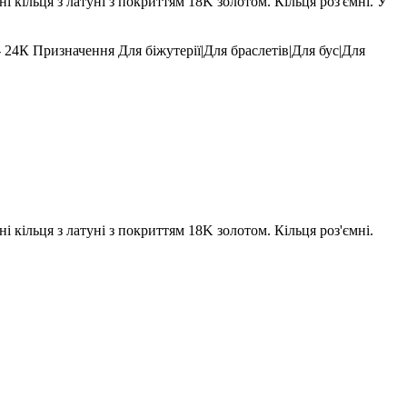
 кільця з латуні з покриттям 18K золотом. Кільця роз'ємні. У
- 24К
Призначення
Для біжутерії|Для браслетів|Для бус|Для
 кільця з латуні з покриттям 18K золотом. Кільця роз'ємні.