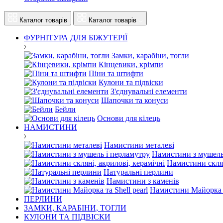
Каталог товарів
Каталог товарів
ФУРНІТУРА ДЛЯ БІЖУТЕРІЇ
Замки, карабіни, тогли
Кінцевики, крімпи
Піни та штифти
Кулони та підвіски
З'єднувальні елементи
Шапочки та конуси
Бейли
Основи для кілець
НАМИСТИНИ
Намистини металеві
Намистини з мушель
Намистини склян
Натуральні перлини
Намистини з каменів
Намистини Майорка та
ПЕРЛИНИ
ЗАМКИ, КАРАБІНИ, ТОГЛИ
КУЛОНИ ТА ПІДВІСКИ