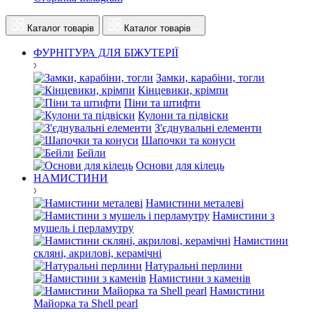
Каталог товарів
Каталог товарів
ФУРНІТУРА ДЛЯ БІЖУТЕРІЇ
Замки, карабіни, тогли
Кінцевики, крімпи
Піни та штифти
Кулони та підвіски
З'єднувальні елементи
Шапочки та конуси
Бейли
Основи для кілець
НАМИСТИНИ
Намистини металеві
Намистини з
мушель і перламутру
Намистини
скляні, акрилові, керамічні
Натуральні перлини
Намистини з каменів
Намистини
Майорка та Shell pearl