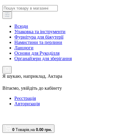
Всюди
Упаковка та інструменти
Фурнітура для біжутерії
Намистини та перлини
Ланцюги
Основи для Рукоділля
Органайзери для зберігання
Я шукаю, наприклад,
Актара
Вітаємо,
увійдіть до кабінету
Реєстрація
Авторизація
0
Tоварів,
на
0.00 грн.