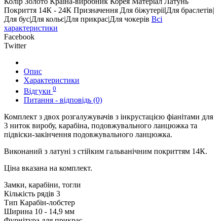
Колір
Золото
Країна-виробник
Корея
Матеріал
Латунь
Покриття
14К - 24К
Призначення
Для біжутерії|Для браслетів|
Для бус|Для кольє|Для прикрас|Для чокерів
Всі
характеристики
Facebook
Twitter
Опис
Характеристики
0
Відгуки
Питання - відповідь (0)
Комплект з двох розгалужувачів з інкрустацією фіанітами для
3 ниток виробу, карабіна, подовжувального ланцюжка та
підвіски-закінчення подовжувального ланцюжка.
Виконаний з латуні з стійким гальванічним покриттям 14К.
Ціна вказана на комплект.
Замки, карабіни, тогли
Кількість рядів
3
Тип
Карабін-лобстер
Ширина
10 - 14,9 мм
Фурнітура для прикрас