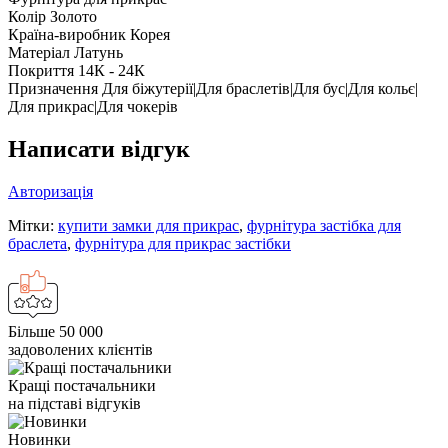
Колір
Золото
Країна-виробник
Корея
Матеріал
Латунь
Покриття
14К - 24К
Призначення
Для біжутерії|Для браслетів|Для бус|Для кольє|
Для прикрас|Для чокерів
Написати відгук
Авторизація
Мітки:
купити замки для прикрас
,
фурнітура застібка для
браслета
,
фурнітура для прикрас застібки
Більше 50 000
задоволених клієнтів
Кращі постачальники
на підставі відгуків
Новинки