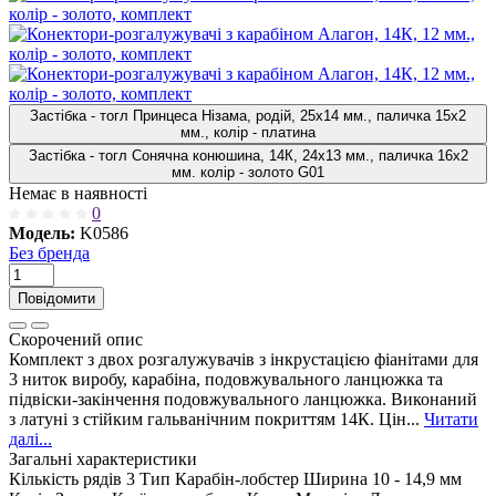
Застібка - тогл Принцеса Нізама, родій, 25х14 мм., паличка 15х2
мм., колір - платина
Застібка - тогл Сонячна конюшина, 14К, 24х13 мм., паличка 16х2
мм. колір - золото G01
Немає в наявності
0
Модель:
K0586
Без бренда
Повідомити
Скорочений опис
Комплект з двох розгалужувачів з інкрустацією фіанітами для
3 ниток виробу, карабіна, подовжувального ланцюжка та
підвіски-закінчення подовжувального ланцюжка. Виконаний
з латуні з стійким гальванічним покриттям 14К. Цін...
Читати
далі...
Загальні характеристики
Кількість рядів
3
Тип
Карабін-лобстер
Ширина
10 - 14,9 мм