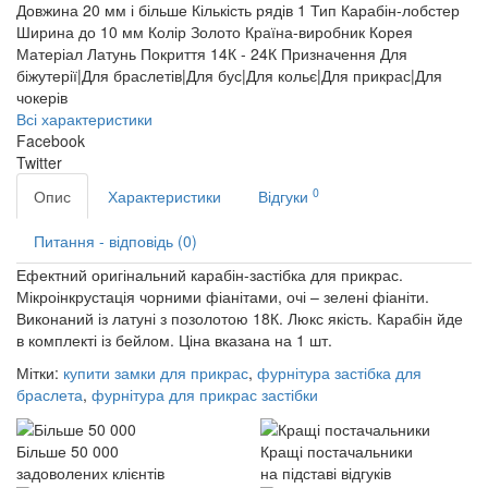
Довжина
20 мм і більше
Кількість рядів
1
Тип
Карабін-лобстер
Ширина
до 10 мм
Колір
Золото
Країна-виробник
Корея
Матеріал
Латунь
Покриття
14К - 24К
Призначення
Для
біжутерії|Для браслетів|Для бус|Для кольє|Для прикрас|Для
чокерів
Всі характеристики
Facebook
Twitter
0
Опис
Характеристики
Відгуки
Питання - відповідь (0)
Ефектний оригінальний карабін-застібка для прикрас.
Мікроінкрустація чорними фіанітами, очі – зелені фіаніти.
Виконаний із латуні з позолотою 18К. Люкс якість. Карабін йде
в комплекті із бейлом. Ціна вказана на 1 шт.
Мітки:
купити замки для прикрас
,
фурнітура застібка для
браслета
,
фурнітура для прикрас застібки
Більше 50 000
Кращі постачальники
задоволених клієнтів
на підставі відгуків