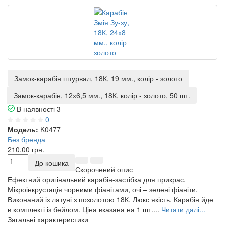
Замок-карабін штурвал, 18К, 19 мм., колір - золото
Замок-карабін, 12х6,5 мм., 18К, колір - золото, 50 шт.
В наявності
3
0
Модель:
K0477
Без бренда
210.00 грн.
До кошика
Скорочений опис
Ефектний оригінальний карабін-застібка для прикрас.
Мікроінкрустація чорними фіанітами, очі – зелені фіаніти.
Виконаний із латуні з позолотою 18К. Люкс якість. Карабін йде
в комплекті із бейлом. Ціна вказана на 1 шт....
Читати далі...
Загальні характеристики