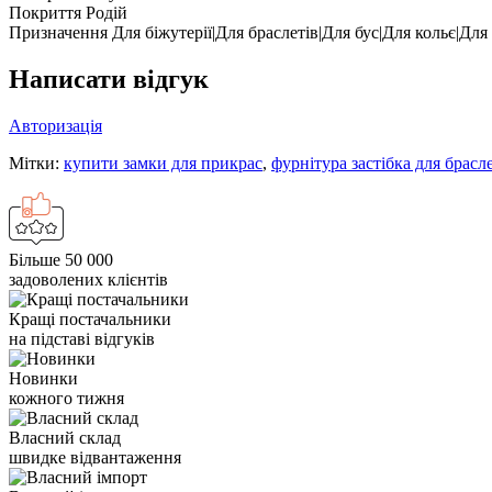
Покриття
Родій
Призначення
Для біжутерії|Для браслетів|Для бус|Для кольє|Для
Написати відгук
Авторизація
Мітки:
купити замки для прикрас
,
фурнітура застібка для брасл
Більше 50 000
задоволених клієнтів
Кращі постачальники
на підставі відгуків
Новинки
кожного тижня
Власний склад
швидке відвантаження