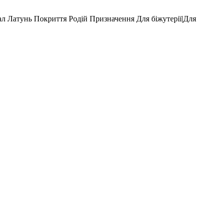
ал
Латунь
Покриття
Родій
Призначення
Для біжутерії|Для