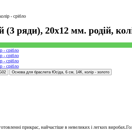
олір - срібло
(3 ряди), 20х12 мм. родій, колі
ото G02
Основа для браслета Юсіда, 6 см, 14К, колір - золото
отовленні прикрас, найчастіше в невеликих і легких виробах.Голо