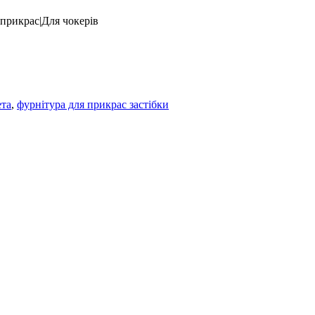
 прикрас|Для чокерів
ета
,
фурнітура для прикрас застібки