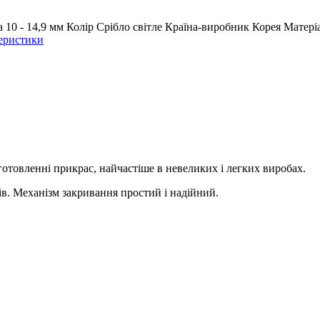
а
10 - 14,9 мм
Колір
Срібло світле
Країна-виробник
Корея
Матері
теристики
готовленні прикрас, найчастіше в невеликих і легких виробах.
тів. Механізм закривання простий і надійний.