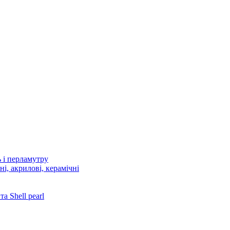
 і перламутру
і, акрилові, керамічні
 Shell pearl