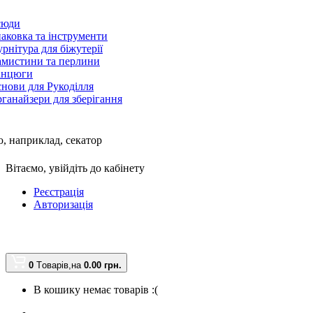
сюди
аковка та інструменти
рнітура для біжутерії
мистини та перлини
анцюги
нови для Рукоділля
ганайзери для зберігання
, наприклад,
секатор
Вітаємо,
увійдіть до кабінету
Реєстрація
Авторизація
0
Tоварів,
на
0.00 грн.
В кошику немає товарів :(