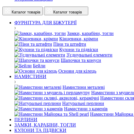
Каталог товарів
Каталог товарів
ФУРНІТУРА ДЛЯ БІЖУТЕРІЇ
Замки, карабіни, тогли
Кінцевики, крімпи
Піни та штифти
Кулони та підвіски
З'єднувальні елементи
Шапочки та конуси
Бейли
Основи для кілець
НАМИСТИНИ
Намистини металеві
Намистини з мушель
Намистини склян
Натуральні перлини
Намистини з каменів
Намистини Майорка та
ПЕРЛИНИ
ЗАМКИ, КАРАБІНИ, ТОГЛИ
КУЛОНИ ТА ПІДВІСКИ