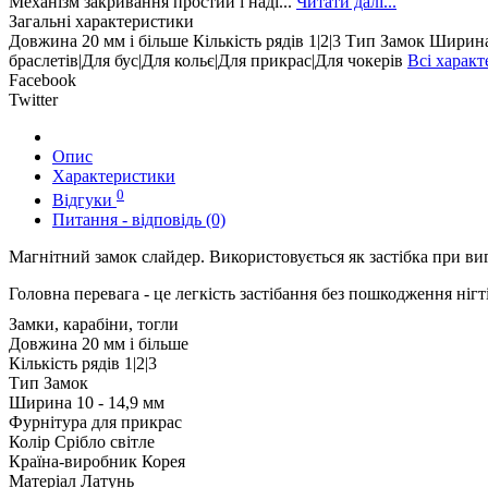
Механізм закривання простий і наді...
Читати далі...
Загальні характеристики
Довжина
20 мм і більше
Кількість рядів
1|2|3
Тип
Замок
Ширин
браслетів|Для бус|Для кольє|Для прикрас|Для чокерів
Всі харак
Facebook
Twitter
Опис
Характеристики
0
Відгуки
Питання - відповідь (0)
Магнітний замок слайдер. Використовується як застібка при ви
Головна перевага - це легкість застібання без пошкодження ніг
Замки, карабіни, тогли
Довжина
20 мм і більше
Кількість рядів
1|2|3
Тип
Замок
Ширина
10 - 14,9 мм
Фурнітура для прикрас
Колір
Срібло світле
Країна-виробник
Корея
Матеріал
Латунь