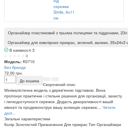
Органайзер пластиковий з трьома полицями та піддонами, 23х
Органайзер для ювелірних прикрас, зелений, валики, 35х24х3 
В наявності
3
0
Модель:
K0710
Без бренда
72.00 грн.
До кошика
Скорочений опис
Мінімалістична модель з дерев'яною підставою. Вона
пропонує практичне і стильне рішення для організації, захисту
і легкодоступності сережок. Додасть декоративності вашій
кімнаті та продемонструє вашу колекцію сережок....
Читати
далі...
Загальні характеристики
Колір
Золотистий
Призначення
Для прикрас
Тип
Органайзери