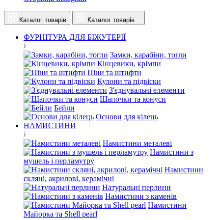
Каталог товарів
Каталог товарів
ФУРНІТУРА ДЛЯ БІЖУТЕРІЇ
Замки, карабіни, тогли
Кінцевики, крімпи
Піни та штифти
Кулони та підвіски
З'єднувальні елементи
Шапочки та конуси
Бейли
Основи для кілець
НАМИСТИНИ
Намистини металеві
Намистини з
мушель і перламутру
Намистини
скляні, акрилові, керамічні
Натуральні перлини
Намистини з каменів
Намистини
Майорка та Shell pearl