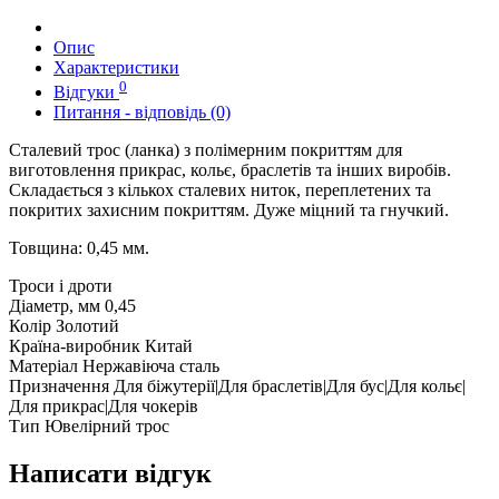
Опис
Характеристики
0
Відгуки
Питання - відповідь (0)
Сталевий трос (ланка) з полімерним покриттям для
виготовлення прикрас, кольє, браслетів та інших виробів.
Складається з кількох сталевих ниток, переплетених та
покритих захисним покриттям. Дуже міцний та гнучкий.
Товщина: 0,45 мм.
Троси і дроти
Діаметр, мм
0,45
Колір
Золотий
Країна-виробник
Китай
Матеріал
Нержавіюча сталь
Призначення
Для біжутерії|Для браслетів|Для бус|Для кольє|
Для прикрас|Для чокерів
Тип
Ювелірний трос
Написати відгук