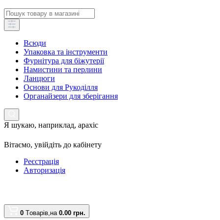
Всюди
Упаковка та інструменти
Фурнітура для біжутерії
Намистини та перлини
Ланцюги
Основи для Рукоділля
Органайзери для зберігання
Я шукаю, наприклад,
арахіс
Вітаємо,
увійдіть до кабінету
Реєстрація
Авторизація
0
Tоварів,
на
0.00 грн.