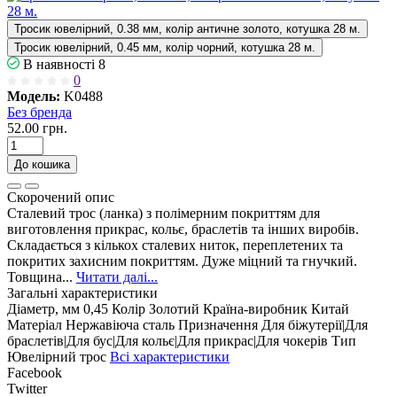
Тросик ювелірний, 0.38 мм, колір античне золото, котушка 28 м.
Тросик ювелірний, 0.45 мм, колір чорний, котушка 28 м.
В наявності
8
0
Модель:
K0488
Без бренда
52.00 грн.
До кошика
Скорочений опис
Сталевий трос (ланка) з полімерним покриттям для
виготовлення прикрас, кольє, браслетів та інших виробів.
Складається з кількох сталевих ниток, переплетених та
покритих захисним покриттям. Дуже міцний та гнучкий.
Товщина...
Читати далі...
Загальні характеристики
Діаметр, мм
0,45
Колір
Золотий
Країна-виробник
Китай
Матеріал
Нержавіюча сталь
Призначення
Для біжутерії|Для
браслетів|Для бус|Для кольє|Для прикрас|Для чокерів
Тип
Ювелірний трос
Всі характеристики
Facebook
Twitter