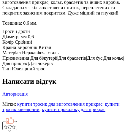
виготовлення прикрас, кольє, браслетів та інших виробів.
Складається з кількох сталевих ниток, переплетених та
покритих захисним покриттям. Дуже міцний та гнучкий.
Товщина: 0,6 мм.
Троси і дроти
Діаметр, мм
0,6
Колір
Срібний
Країна-виробник
Китай
Матеріал
Нержавіюча сталь
Призначення
Для біжутерії|Для браслетів|Для бус|Для кольє|
Для прикрас|Для чокерів
Тип
Ювелірний трос
Написати відгук
Авторизація
Мітки:
купити тросик для виготовлення прикрас
,
купити
тросик ювелірний
,
купити проволоку для прикрас