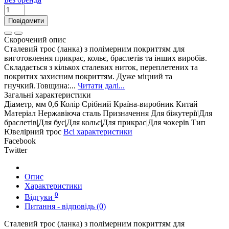
Повідомити
Скорочений опис
Сталевий трос (ланка) з полімерним покриттям для
виготовлення прикрас, кольє, браслетів та інших виробів.
Складається з кількох сталевих ниток, переплетених та
покритих захисним покриттям. Дуже міцний та
гнучкий.Товщина:...
Читати далі...
Загальні характеристики
Діаметр, мм
0,6
Колір
Срібний
Країна-виробник
Китай
Матеріал
Нержавіюча сталь
Призначення
Для біжутерії|Для
браслетів|Для бус|Для кольє|Для прикрас|Для чокерів
Тип
Ювелірний трос
Всі характеристики
Facebook
Twitter
Опис
Характеристики
0
Відгуки
Питання - відповідь (0)
Сталевий трос (ланка) з полімерним покриттям для