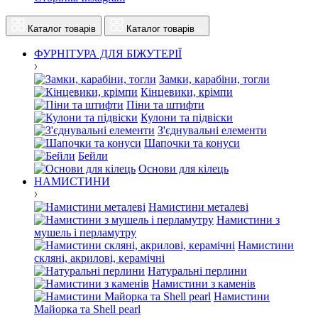
Каталог товарів
Каталог товарів
ФУРНІТУРА ДЛЯ БІЖУТЕРІЇ
Замки, карабіни, тогли
Кінцевики, крімпи
Піни та штифти
Кулони та підвіски
З'єднувальні елементи
Шапочки та конуси
Бейли
Основи для кілець
НАМИСТИНИ
Намистини металеві
Намистини з
мушель і перламутру
Намистини
скляні, акрилові, керамічні
Натуральні перлини
Намистини з каменів
Намистини
Майорка та Shell pearl