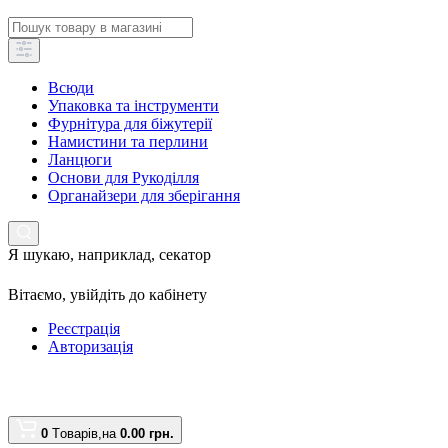
Всюди
Упаковка та інструменти
Фурнітура для біжутерії
Намистини та перлини
Ланцюги
Основи для Рукоділля
Органайзери для зберігання
Я шукаю, наприклад,
секатор
Вітаємо,
увійдіть до кабінету
Реєстрація
Авторизація
0
Tоварів,
на
0.00 грн.