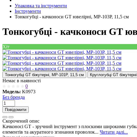
Упаковка та інструменти
Інструменти
Тонкогубці - качконоси GT ювелірні, MP-103P, 11,5 см
Тонкогубці - качконоси GT юве
Хіт
Тонкогубці GT біжутерні, MP-101P, 11,5 см
Круглогубці GT біжутерні
Немає в наявності
0
Модель:
K0973
Без бренда
Повідомити
Скорочений опис
Качконосі GT - зручний інструмент з плоскими широкими губка
елементів та акуратного згинання проволок...
Читати далі...