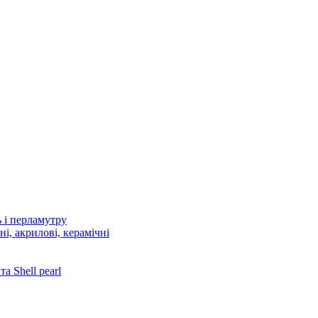
 і перламутру
і, акрилові, керамічні
 Shell pearl