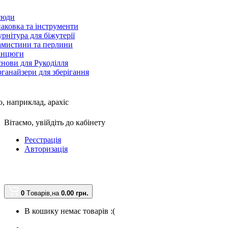
сюди
аковка та інструменти
рнітура для біжутерії
мистини та перлини
анцюги
нови для Рукоділля
ганайзери для зберігання
, наприклад,
арахіс
Вітаємо,
увійдіть до кабінету
Реєстрація
Авторизація
0
Tоварів,
на
0.00 грн.
В кошику немає товарів :(