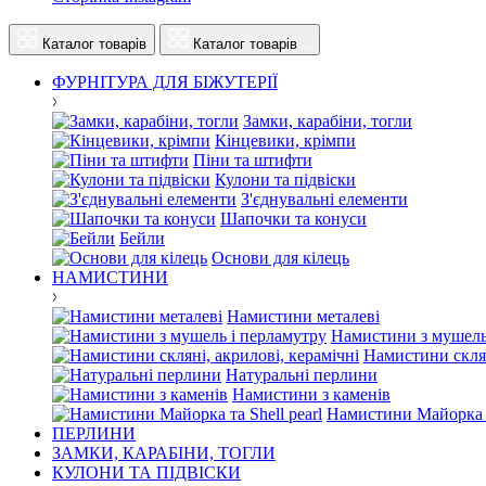
Каталог товарів
Каталог товарів
ФУРНІТУРА ДЛЯ БІЖУТЕРІЇ
Замки, карабіни, тогли
Кінцевики, крімпи
Піни та штифти
Кулони та підвіски
З'єднувальні елементи
Шапочки та конуси
Бейли
Основи для кілець
НАМИСТИНИ
Намистини металеві
Намистини з мушель
Намистини склян
Натуральні перлини
Намистини з каменів
Намистини Майорка та
ПЕРЛИНИ
ЗАМКИ, КАРАБІНИ, ТОГЛИ
КУЛОНИ ТА ПІДВІСКИ