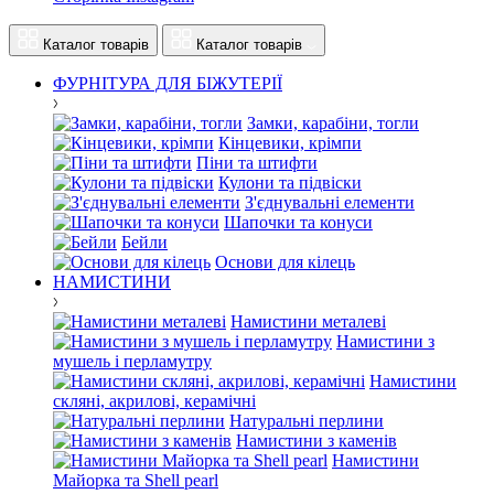
Каталог товарів
Каталог товарів
ФУРНІТУРА ДЛЯ БІЖУТЕРІЇ
Замки, карабіни, тогли
Кінцевики, крімпи
Піни та штифти
Кулони та підвіски
З'єднувальні елементи
Шапочки та конуси
Бейли
Основи для кілець
НАМИСТИНИ
Намистини металеві
Намистини з
мушель і перламутру
Намистини
скляні, акрилові, керамічні
Натуральні перлини
Намистини з каменів
Намистини
Майорка та Shell pearl