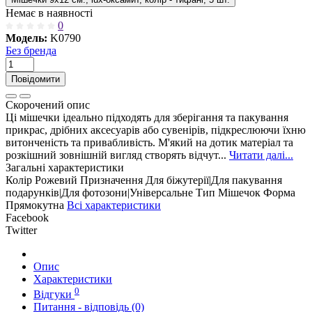
Немає в наявності
0
Модель:
K0790
Без бренда
Повідомити
Скорочений опис
Ці мішечки ідеально підходять для зберігання та пакування
прикрас, дрібних аксесуарів або сувенірів, підкреслюючи їхню
витонченість та привабливість. М'який на дотик матеріал та
розкішний зовнішній вигляд створять відчут...
Читати далі...
Загальні характеристики
Колір
Рожевий
Призначення
Для біжутерії|Для пакування
подарунків|Для фотозони|Універсальне
Тип
Мішечок
Форма
Прямокутна
Всі характеристики
Facebook
Twitter
Опис
Характеристики
0
Відгуки
Питання - відповідь (0)