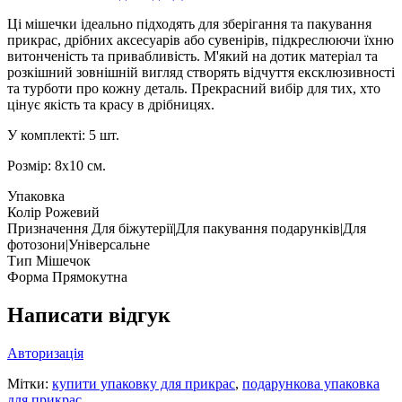
Ці мішечки ідеально підходять для зберігання та пакування
прикрас, дрібних аксесуарів або сувенірів, підкреслюючи їхню
витонченість та привабливість. М'який на дотик матеріал та
розкішний зовнішній вигляд створять відчуття ексклюзивності
та турботи про кожну деталь. Прекрасний вибір для тих, хто
цінує якість та красу в дрібницях.
У комплекті: 5 шт.
Розмір: 8х10 см.
Упаковка
Колір
Рожевий
Призначення
Для біжутерії|Для пакування подарунків|Для
фотозони|Універсальне
Тип
Мішечок
Форма
Прямокутна
Написати відгук
Авторизація
Мітки:
купити упаковку для прикрас
,
подарункова упаковка
для прикрас