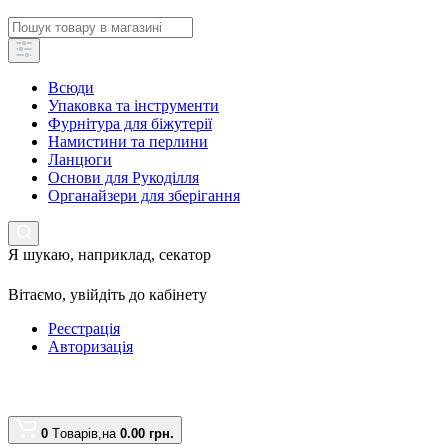
Всюди
Упаковка та інструменти
Фурнітура для біжутерії
Намистини та перлини
Ланцюги
Основи для Рукоділля
Органайзери для зберігання
Я шукаю, наприклад,
секатор
Вітаємо,
увійдіть до кабінету
Реєстрація
Авторизація
0
Tоварів,
на
0.00 грн.